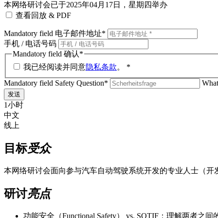
本网络研讨会已于2025年04月17日，星期四举办
查看回放 & PDF
Mandatory field
电子邮件地址
*
手机 / 电话号码
Mandatory field
确认
*
我已经阅读并同意
隐私条款
。 *
Mandatory field
Safety Question
*
What 
发送
1小时
中文
线上
目标
受众
本网络研讨会面向参与汽车自动驾驶系统开发的专业人士（开发
研讨
亮点
功能安全（Functional Safety） vs. SOTIF：理解