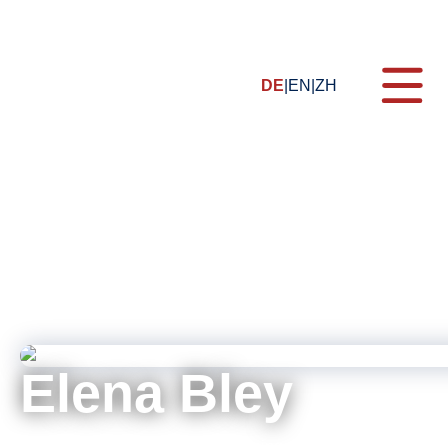
DE
EN
ZH
Themen
Formate
Schulungen
Zertifizierung
E-Learning
Elena Bley
Webinare
Für Unternehmen
Senior Manager Webinars & Training