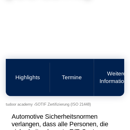
Termine
Zertifizierung
Wissensbibliothek (Blog)
Über uns
Kontakt
Impressum
Buchungsbedingungen
Weitere
Datenschutz
Highlights
Termine
Information
tudoor academy
SOTIF Zertifizierung (ISO 21448)
Automotive Sicherheitsnormen
verlangen, dass alle Personen, die