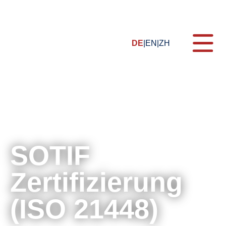
DE
EN
ZH
Themen
SOTIF
Formate
Schulungen
Zertifizierung
Zertifizierung
E-Learning
Webinare
(ISO 21448)
Für Unternehmen