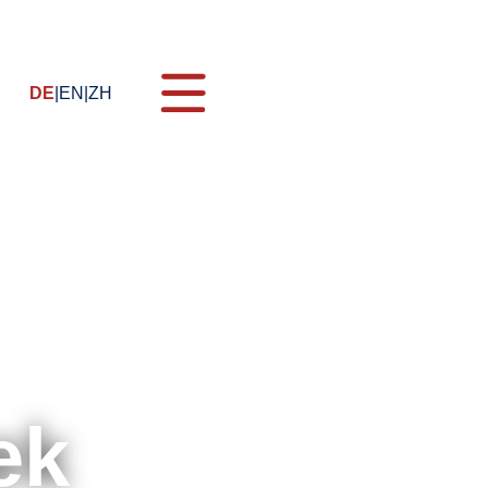
DE
EN
ZH
n
ung
g
ek
nehmen