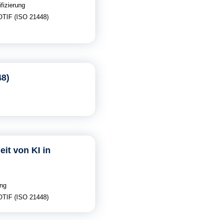
ifizierung
TIF (ISO 21448)
48)
it von KI in
ing
TIF (ISO 21448)