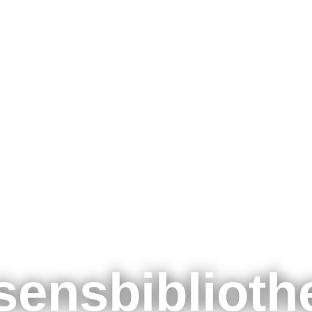
Themen
Formate
Schulunge
Zertifizier
E-Learnin
sensbiblioth
Webinare
Für Unter