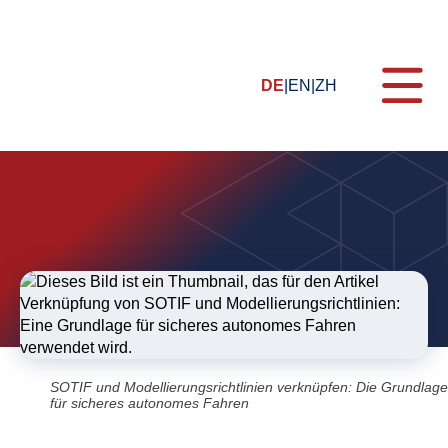
DE
EN
ZH
Themen
Formate
Schulungen
Zertifizierung
E-Learning
SOTIF und Modellierungsrichtlinien verknüpfen: Die Grundlage
Webinare
für sicheres autonomes Fahren
Für Unternehmen