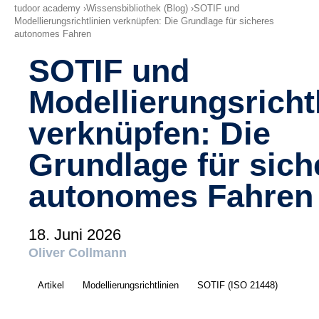
Termine
tudoor academy
Wissensbibliothek (Blog)
SOTIF und
Modellierungsrichtlinien verknüpfen: Die Grundlage für sicheres
autonomes Fahren
Wissensbibliothek (Blog)
SOTIF und
Über uns
Modellierungsricht
Kontakt
verknüpfen: Die
Impressum
Grundlage für sich
Buchungsbedingungen
autonomes Fahren
Datenschutz
18. Juni 2026
Oliver Collmann
Artikel
Modellierungsrichtlinien
SOTIF (ISO 21448)