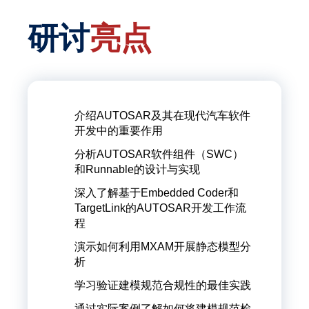
研讨
亮点
电子邮件地址
*
介绍AUTOSAR及其在现代汽车软件
开发中的重要作用
手机 / 电话号码
分析AUTOSAR软件组件（SWC）
和Runnable的设计与实现
深入了解基于Embedded Coder和
TargetLink的AUTOSAR开发工作流
确认
*
程
我已经阅读并同意
隐私
演示如何利用MXAM开展静态模型分
条款
。 *
析
学习验证建模规范合规性的最佳实践
Safety Question
*
通过实际案例了解如何将建模规范检