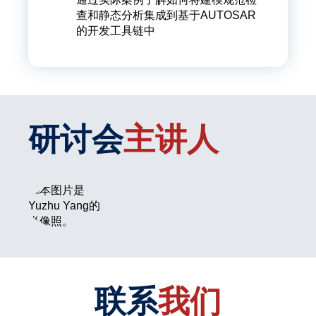
查和静态分析集成到基于AUTOSAR
What is the sum of 1 and 6?
的开发工具链中
发送
研讨会
主讲人
联系
我们