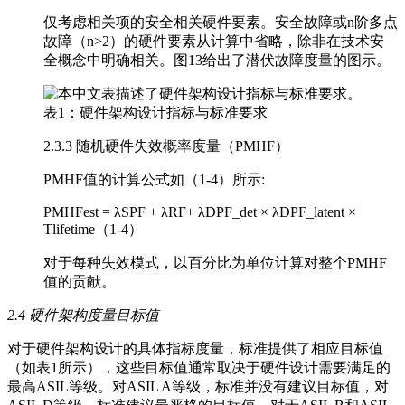
仅考虑相关项的安全相关硬件要素。安全故障或n阶多点
故障（n>2）的硬件要素从计算中省略，除非在技术安
全概念中明确相关。图13给出了潜伏故障度量的图示。
表1：硬件架构设计指标与标准要求
2.3.3 随机硬件失效概率度量（PMHF）
PMHF值的计算公式如（1‑4）所示:
PMHFest = λSPF + λRF+ λDPF_det × λDPF_latent ×
Tlifetime（1‑4）
对于每种失效模式，以百分比为单位计算对整个PMHF
值的贡献。
2.4 硬件架构度量目标值
对于硬件架构设计的具体指标度量，标准提供了相应目标值
（如表1所示），这些目标值通常取决于硬件设计需要满足的
最高ASIL等级。对ASIL A等级，标准并没有建议目标值，对