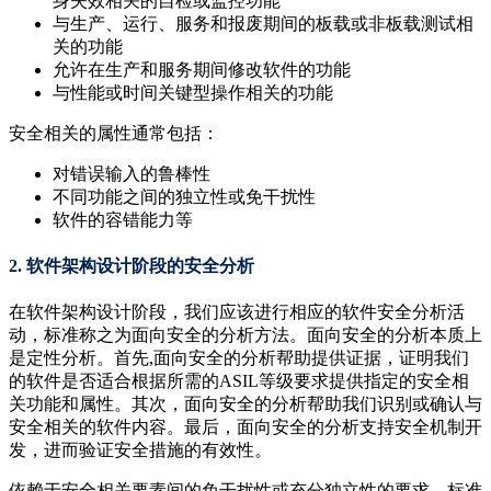
身失效相关的自检或监控功能
与生产、运行、服务和报废期间的板载或非板载测试相
关的功能
允许在生产和服务期间修改软件的功能
与性能或时间关键型操作相关的功能
安全相关的属性通常包括：
对错误输入的鲁棒性
不同功能之间的独立性或免干扰性
软件的容错能力等
2.
软件架构设计阶段的安全分析
在软件架构设计阶段，我们应该进行相应的软件安全分析活
动，标准称之为面向安全的分析方法。面向安全的分析本质上
是定性分析。首先,面向安全的分析帮助提供证据，证明我们
的软件是否适合根据所需的ASIL等级要求提供指定的安全相
关功能和属性。其次，面向安全的分析帮助我们识别或确认与
安全相关的软件内容。最后，面向安全的分析支持安全机制开
发，进而验证安全措施的有效性。
依赖于安全相关要素间的免干扰性或充分独立性的要求，标准