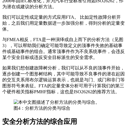
2006年由IEC标准化，并为汽车行业标准引用如ISO26262，作
为潜在或建议的分析方法。
我们可以定性或定量的方式应用FTA。 比如定性故障分析开
始，之后我们用定量数据进一步加强分析，得到分析的定量变
体。
与FMEA相反，FTA是一种演绎或自上而下的分析方法（见图
3），可以帮助我们确定可能导致定义的顶事件失效的基础事
件或基础事件的组合。通常顶事件作为不良系统事件，会违反
某个安全目标或违反安全目标派生的安全需求。
如果我们想创建故障树分析，我们可以从不良的顶事件开始，
逐步创建一个图形树结构，其中可能导致不良事件的潜在起因
的交互关系用布尔逻辑运算表示，也就是与门、或门和非门等
图形符号来表征。FTA的定量变体分析可用于计算我们的第三
个硬件相关指标PMHF指标，这也是ISO26262的推荐方法。
图4：分析方法的分类与综合
安全分析方法的综合应用