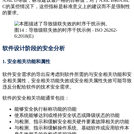
ASIL D等级，标准建议最严格的目标值，对于ASIL B和ASIL
C的某些情况下，这些指标是标准意义上的建议而不是强制性
的要求。
图14：导致级联失效的时序干扰示例 - ISO 26262-
6:2018(E)
软件设计阶段的安全分析
1. 安全相关功能和属性
软件安全需求的导出应考虑到软件所需的与安全相关功能和安
全相关属性，安全相关功能失效或安全相关属性失效可能导致
违反分配给软件的技术安全需求。
软件的安全相关功能通常包括：
能够安全执行标称功能的功能
使系统能够达到或维持安全状态或降级状态的功能
与检测、指示和缓解安全相关硬件要素故障相关的功能
与检测、指示和缓解操作系统、基础软件或应用软件本