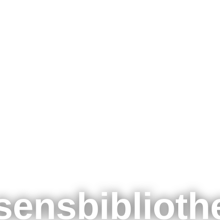
Themen
Formate
Schulunge
Zertifizier
E-Learnin
sensbiblioth
Webinare
Für Unter