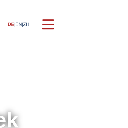
DE
EN
ZH
n
ung
g
ek
nehmen