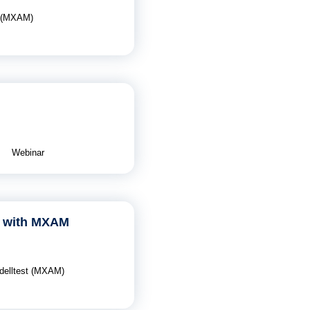
n (MXAM)
Webinar
g with MXAM
delltest (MXAM)